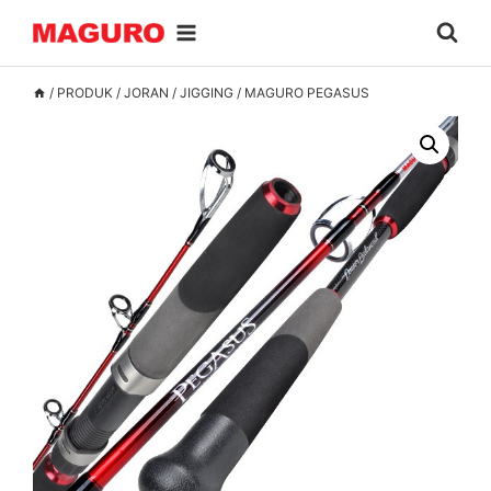
Skip
to
content
/
PRODUK
/
JORAN
/
JIGGING
/
MAGURO PEGASUS